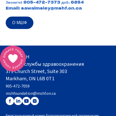
Звоните:
905-472-7373 доб. 6854
Email:
sawalmsley@mshf.on.ca
О МШФ
Фонд MSH
Здание службы здравоохранения
379 Church Street, Suite 303
Markham, ON L6B 0T1
905-472-7059
mshfoundation@mshf.on.ca
Регистрационный номер благотворительной организации: