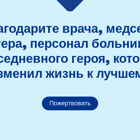
годарите врача, медс
ера, персонал больн
седневного героя, кот
зменил жизнь к лучше
Пожертвовать