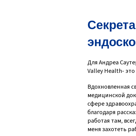
Секрета
эндоск
Для Андреа Сауте
Valley Health- эт
Вдохновленная св
медицинской доку
сфере здравоохра
благодаря расска
работая там, все
меня захотеть ра