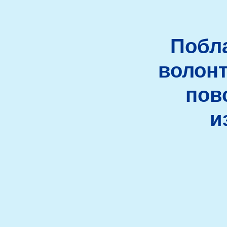
Побла
волонт
пов
и