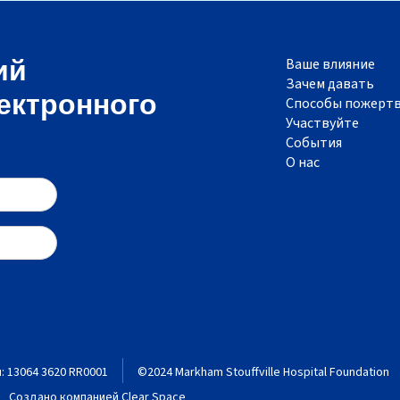
Ваше влияние
ий
Зачем давать
ектронного
Способы пожерт
Участвуйте
События
О нас
 13064 3620 RR0001
©2024 Markham Stouffville Hospital Foundation
Создано компанией Clear Space