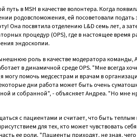
ой путь в MSH в качестве волонтера. Когда появи
ении родовспоможения, ей посоветовали подать з
оту! Она посвятила отделению L&D семь лет, а зат
торных процедур (OPS), где в настоящее время р
ления эндоскопии.
ынешнюю роль в качестве модератора команды, А
ботает в динамичной среде OPS. "Мне всегда хоче
 я могу помочь медсестрам и врачам в организаци
некоторые дни работа может быть очень суматошно
ной и собранной", - объясняет Андреа. "Но мне 
аться с пациентами и считает, что быть теплым 
исутствием для тех, кто может чувствовать себя
часть ее роли. "Пациенты приходят, не зная, чего 