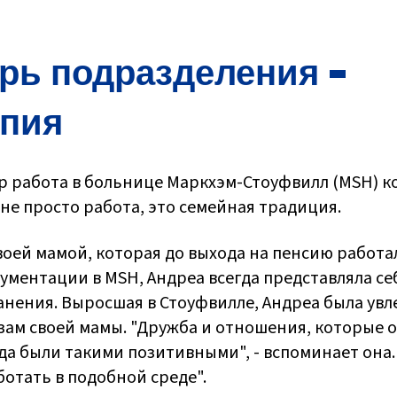
рь подразделения -
опия
р работа в больнице Маркхэм-Стоуфвилл (MSH) 
о не просто работа, это семейная традиция.
оей мамой, которая до выхода на пенсию работал
ментации в MSH, Андреа всегда представляла се
нения. Выросшая в Стоуфвилле, Андреа была ув
зам своей мамы. "Дружба и отношения, которые о
гда были такими позитивными", - вспоминает она.
ботать в подобной среде".