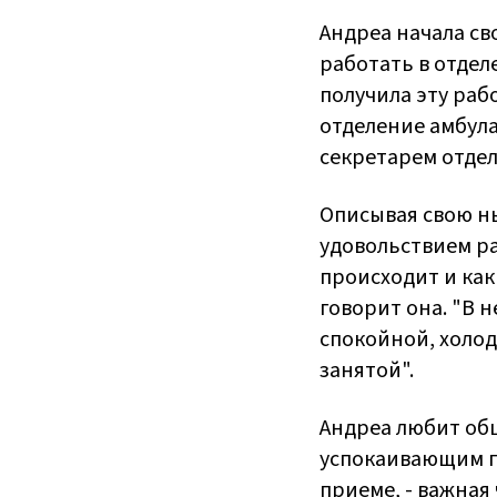
Андреа начала св
работать в отдел
получила эту раб
отделение амбула
секретарем отде
Описывая свою н
удовольствием ра
происходит и как
говорит она. "В 
спокойной, холод
занятой".
Андреа любит общ
успокаивающим пр
приеме, - важная 