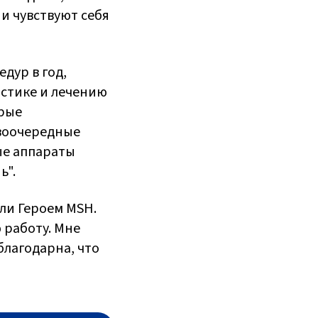
и чувствуют себя
дур в год,
остике и лечению
орые
воочередные
ые аппараты
ь".
али Героем MSH.
 работу. Мне
благодарна, что