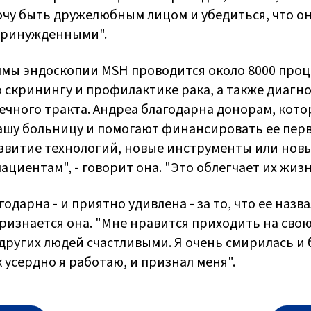
хочу быть дружелюбным лицом и убедиться, что он
принужденными".
мы эндоскопии MSH проводится около 8000 проце
о скринингу и профилактике рака, а также диагн
чного тракта. Андреа благодарна донорам, кот
шу больницу и помогают финансировать ее пер
азвитие технологий, новые инструменты или нов
циентам", - говорит она. "Это облегчает их жизн
одарна - и приятно удивлена - за то, что ее назв
 признается она. "Мне нравится приходить на свою
других людей счастливыми. Я очень смирилась и 
к усердно я работаю, и признал меня".