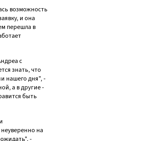
лась возможность
аявку, и она
ем перешла в
аботает
ндреа с
тся знать, что
и нашего дня", -
й, а в другие -
нравится быть
и
 неуверенно на
ожидать", -