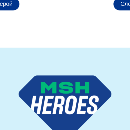
ерой
Сл