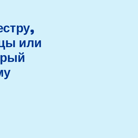
естру,
ицы или
орый
му