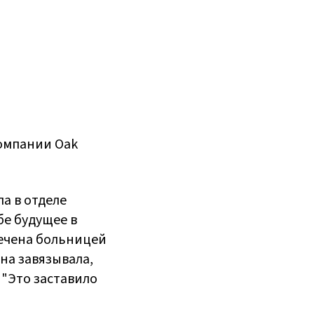
компании Oak
а в отделе
бе будущее в
лечена больницей
на завязывала,
 "Это заставило