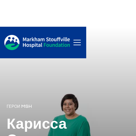
ГЕРОИ MSH
Карисса