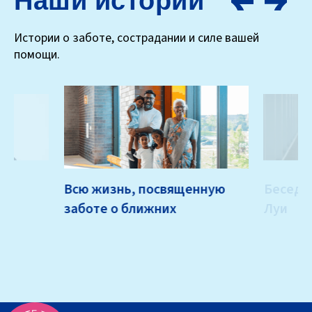
Наши истории
Истории о заботе, сострадании и силе вашей
помощи.
Всю жизнь, посвященную
Беседа
заботе о ближних
Луи