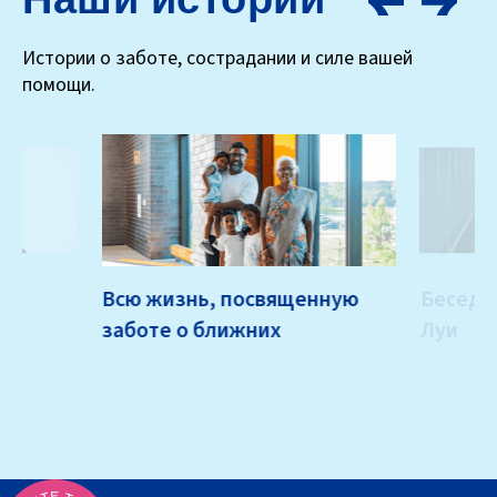
Наши истории
Истории о заботе, сострадании и силе вашей
помощи.
Всю жизнь, посвященную
Беседа
заботе о ближних
Луи